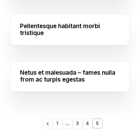
Pellentesque habitant morbi
tristique
Netus et malesuada – fames nulla
from ac turpis egestas
1
…
3
4
5
Request a Quote